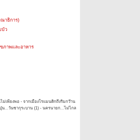
รณาธิการ)
บบัว
ว สุขภาพและอาหาร
วันไม่เพียงพอ - จากเมืองโรแมนติกถึงริมกว๊าน
่ปุ่น...วันซากุระบาน (1) - นครนายก...ไม่ไกล