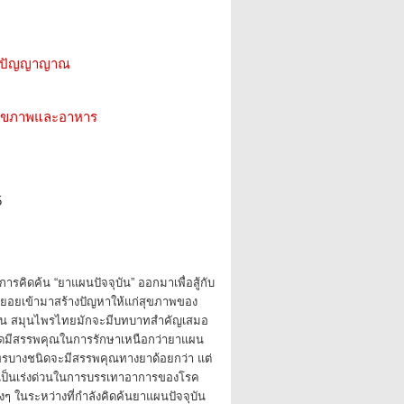
ีน ปัญญาญาณ
ว สุขภาพและอาหาร
5
การคิดค้น “ยาแผนปัจจุบัน” ออกมาเพื่อสู้กับ
ทยอยเข้ามาสร้างปัญหาให้แก่สุขภาพของ
นั้น สมุนไพรไทยมักจะมีบทบาทสำคัญเสมอ
ดมีสรรพคุณในการรักษาเหนือกว่ายาแผน
ไพรบางชนิดจะมีสรรพคุณทางยาด้อยกว่า แต่
ป็นเร่งด่วนในการบรรเทาอาการของโรค
งๆ ในระหว่างที่กำลังคิดค้นยาแผนปัจจุบัน