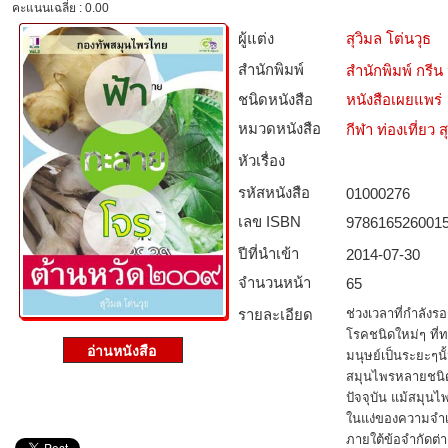
คะแนนเฉลี่ย : 0.00
ผู้แต่ง
สุวิมล โต่นวุธ
สำนักพิมพ์
สำนักพิมพ์ กร
ชนิดหนังสือ­
หนังสือเผยแพร่
หมวดหนังสือ­
กีฬา ท่องเที่ย
หัวเรื่อง
รหัสหนังสือ­
01000276
เลข ISBN
978616526001
ปีที่นำเข้า
2014-07-30
จำนวนหน้า
65
รายละเอียด
ช่วงเวลาที่กำลังรอ
โรคชนิดใหม่ๆ ที่
มนุษย์เป็นระยะๆ
สมุนไพรหลายชนิ
ปัจจุบัน แม้สมุน
ในแง่ของความจำเ
ภายใต้ข้อจำกัดต่า