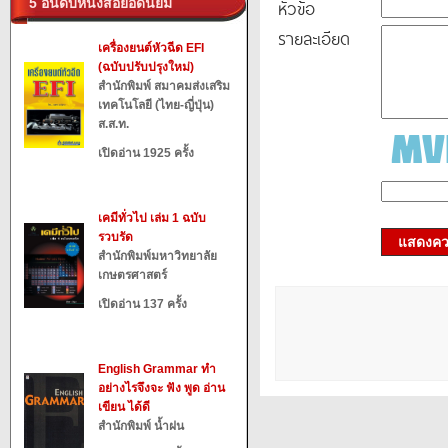
5 อันดับหนังสือยอดนิยม
หัวข้อ
รายละเอียด
เครื่องยนต์หัวฉีด EFI
(ฉบับปรับปรุงใหม่)
สำนักพิมพ์ สมาคมส่งเสริม
เทคโนโลยี (ไทย-ญี่ปุ่น)
ส.ส.ท.
เปิดอ่าน 1925 ครั้ง
เคมีทั่วไป เล่ม 1 ฉบับ
รวบรัด
แสดงควา
สำนักพิมพ์มหาวิทยาลัย
เกษตรศาสตร์
เปิดอ่าน 137 ครั้ง
English Grammar ทำ
อย่างไรจึงจะ ฟัง พูด อ่าน
เขียน ได้ดี
สำนักพิมพ์ น้ำฝน