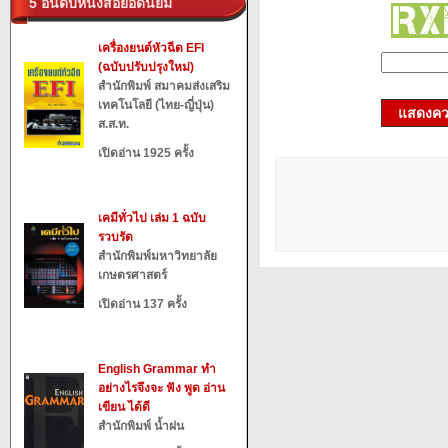
5 อันดับหนังสือยอดนิยม
เครื่องยนต์หัวฉีด EFI
(ฉบับปรับปรุงใหม่)
สำนักพิมพ์ สมาคมส่งเสริม
เทคโนโลยี (ไทย-ญี่ปุ่น)
แสดงควา
ส.ส.ท.
เปิดอ่าน 1925 ครั้ง
เคมีทั่วไป เล่ม 1 ฉบับ
รวบรัด
สำนักพิมพ์มหาวิทยาลัย
เกษตรศาสตร์
เปิดอ่าน 137 ครั้ง
English Grammar ทำ
อย่างไรจึงจะ ฟัง พูด อ่าน
เขียน ได้ดี
สำนักพิมพ์ น้ำฝน