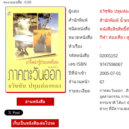
คะแนนเฉลี่ย : 0.00
ผู้แต่ง
ธวัชชัย ปทุมล่
สำนักพิมพ์
สำนักพิมพ์ น้ำฝ
ชนิดหนังสือ­
หนังสือลิขสิทธิ์
หมวดหนังสือ­
กีฬา ท่องเที่ย
หัวเรื่อง
-
รหัสหนังสือ­
02001152
เลข ISBN
9747596067
ปีที่นำเข้า
2005-07-01
จำนวนหน้า
67
รายละเอียด
ภาคตะวันออก...ดิ
อุตสาหกรรม การเก
อ่านหนังสือ
ธรรมชาติ ได้แก่
ต่างๆ ที่มีความงดง
เก็บเป็นหนังสือเล่มโปรด