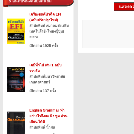
5 อันดับหนังสือยอดนิยม
แสดงควา
เครื่องยนต์หัวฉีด EFI
(ฉบับปรับปรุงใหม่)
สำนักพิมพ์ สมาคมส่งเสริม
เทคโนโลยี (ไทย-ญี่ปุ่น)
ส.ส.ท.
เปิดอ่าน 1925 ครั้ง
เคมีทั่วไป เล่ม 1 ฉบับ
รวบรัด
สำนักพิมพ์มหาวิทยาลัย
เกษตรศาสตร์
เปิดอ่าน 137 ครั้ง
English Grammar ทำ
อย่างไรจึงจะ ฟัง พูด อ่าน
เขียน ได้ดี
สำนักพิมพ์ น้ำฝน