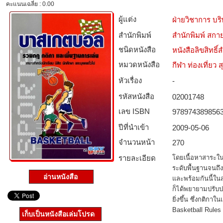
คะแนนเฉลี่ย : 0.00
ผู้แต่ง
ฝ่ายวิชาการ บริ
สำนักพิมพ์
สำนักพิมพ์ สกาย
ชนิดหนังสือ­
หนังสือลิขสิทธิ์
หมวดหนังสือ­
กีฬา ท่องเที่ย
หัวเรื่อง
-
รหัสหนังสือ­
02001748
เลข ISBN
978974389856
ปีที่นำเข้า
2009-05-06
จำนวนหน้า
270
รายละเอียด
โดยเนื้อหาสาระในเ
ระดับพื้นฐานจนถึ
อ่านหนังสือ
และพร้อมกันนี้ใน
ก็ได้พยายามปรับปร
ยิ่งขึ้น ซึ่งกติกาใน
Basketball Rules 
เก็บเป็นหนังสือเล่มโปรด