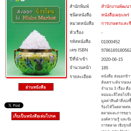
สำนักพิมพ์
สำนักงานพัฒนา
ชนิดหนังสือ­
หนังสือเผยแพร่
หมวดหนังสือ­
การเกษตรและชี
หัวเรื่อง
-
รหัสหนังสือ­
01000452
เลข ISBN
978616918056
ปีที่นำเข้า
2020-06-15
จำนวนหน้า
185
รายละเอียด
หนังสือ ส่งออกข้า
สังเคราะห์จากผล
จำนวน 3 เรื่อง คื
หอมมะลิไทยไปจีน
มูลค่าสินค้าสิ่งบ่
ร้องไห้ในตลาดสห
ตลาดและการขยายต
เก็บเป็นหนังสือเล่มโปรด
องค์ความรู้ และข้
การตลาด เชิงรุก