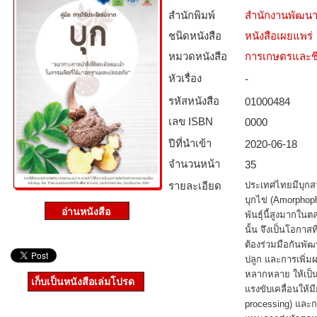
สำนักพิมพ์
สำนักงานพัฒนา
ชนิดหนังสือ­
หนังสือเผยแพร่
หมวดหนังสือ­
การเกษตรและชี
หัวเรื่อง
-
รหัสหนังสือ­
01000484
เลข ISBN
0000
ปีที่นำเข้า
2020-06-18
จำนวนหน้า
35
รายละเอียด
ประเทศไทยมีบุกสายพ
บุกไข่ (Amorphoph
พันธุ์นี้สูงมากในต
นั้น จึงเป็นโอกา
ต้องร่วมมือกันพั
ปลูก และการเพิ่ม
หลากหลาย ให้เป็นที
เก็บเป็นหนังสือเล่มโปรด
แรงขับเคลื่อนให้ม
processing) และก