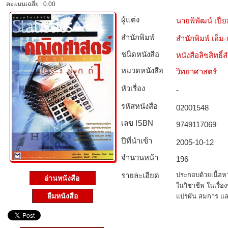
คะแนนเฉลี่ย : 0.00
ผู้แต่ง
นายพิพัฒน์ เปี
สำนักพิมพ์
สำนักพิมพ์ เอ็ม-เ
ชนิดหนังสือ­
หนังสือลิขสิทธิ์
หมวดหนังสือ­
วิทยาศาสตร์
หัวเรื่อง
-
รหัสหนังสือ­
02001548
เลข ISBN
9749117069
ปีที่นำเข้า
2005-10-12
จำนวนหน้า
196
รายละเอียด
ประกอบด้วยเนื้อ
อ่านหนังสือ
ในวิชาชีพ ในเรื่อ
ยืมหนังสือ
แปรผัน สมการ และ