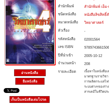
สำนักพิมพ์
สำนักพิมพ์ เอ็ม-เ
ชนิดหนังสือ­
หนังสือลิขสิทธิ์
หมวดหนังสือ­
วิทยาศาสตร์
หัวเรื่อง
-
รหัสหนังสือ­
02001564
เลข ISBN
978974366150
ปีที่นำเข้า
2005-10-12
จำนวนหน้า
208
รายละเอียด
เนื้อหาในหนังสือเล
อ่านหนังสือ
มาตรฐานรายวิชา แ
ยืมหนังสือ
การผลิตกระแสไฟฟ้
ระบบต่างๆของร่า
สารเคมีในชีวิตปร
เก็บเป็นหนังสือเล่มโปรด