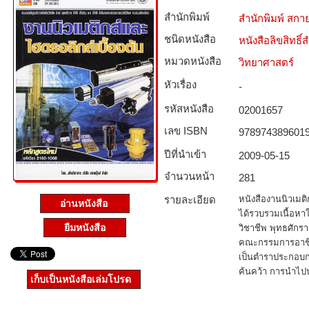
สำนักพิมพ์
สำนักพิมพ์ สกาย
ชนิดหนังสือ­
หนังสือลิขสิทธิ์
หมวดหนังสือ­
วิทยาศาสตร์
หัวเรื่อง
-
รหัสหนังสือ­
02001657
เลข ISBN
978974389601
ปีที่นำเข้า
2009-05-15
จำนวนหน้า
281
รายละเอียด
หนังสืองานนิวเมติกส
อ่านหนังสือ
ได้รวบรวมเนื้อหา
ยืมหนังสือ
วิชาชีพ พุทธศัก
คณะกรรมการอาชีว
เป็นตำราประกอบกา
ค้นคว้า การนำไปปร
เก็บเป็นหนังสือเล่มโปรด