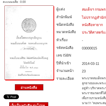
คะแนนเฉลี่ย : 0.00
ผู้แต่ง
สมเด็จฯ กรมพ
สำนักพิมพ์
ไม่ปรากฏสำนักพ
ชนิดหนังสือ­
หนังสือหายาก
หมวดหนังสือ­
ประวัติศาสตร์แล
หัวเรื่อง
-
รหัสหนังสือ­
03000015
เลข ISBN
ปีที่นำเข้า
2014-03-11
จำนวนหน้า
23
รายละเอียด
พระบาทสมเด็จพระจ
ลูกยาเธอและพระเ
อยู่หัว บริจาคพระ
พระราชมรดกที่ได
เพื่อรวบรวมหนังส
นามว่า “หอพระส
เก็บเป็นหนังสือเล่มโปรด