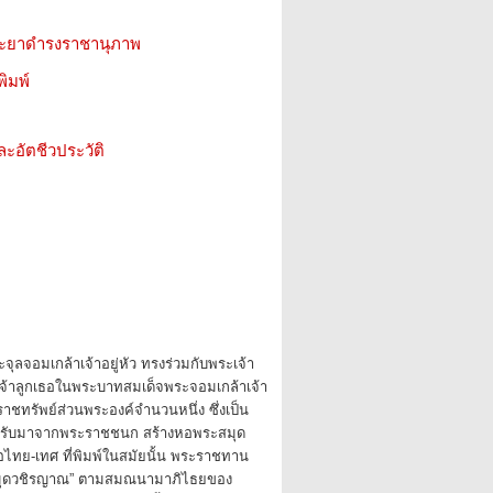
ระยาดำรงราชานุภาพ
ิมพ์
ะอัตชีวประวัติ
ุลจอมเกล้าเจ้าอยู่หัว ทรงร่วมกับพระเจ้า
จ้าลูกเธอในพระบาทสมเด็จพระจอมเกล้าเจ้า
ราชทรัพย์ส่วนพระองค์จำนวนหนึ่ง ซึ่งเป็น
้รับมาจากพระราชชนก สร้างหอพระสมุด
ือไทย-เทศ ที่พิมพ์ในสมัยนั้น พระราชทาน
มุดวชิรญาณ” ตามสมณนามาภิไธยของ