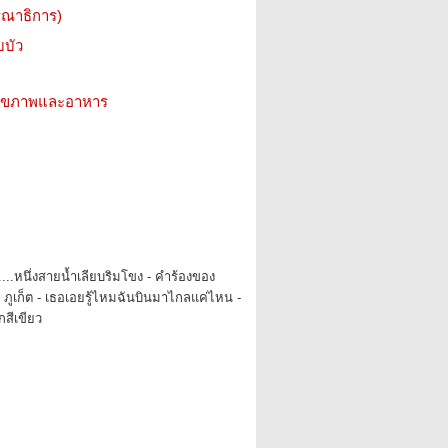
รณาธิการ)
บบัว
ว สุขภาพและอาหาร
....หนึ่งสายน้ำเลียบริมโขง - คำร้องของ
ี่ ภูเก็ต - เธอเอยรู้ไหมฉันบินมาไกลแค่ไหน -
สีเขียว