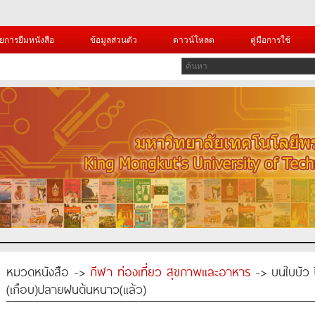
ยการยืมหนังสือ
ข้อมูลส่วนตัว
ดาวน์โหลด
คู่มือการใช้
หมวดหนังสือ ->
กีฬา ท่องเที่ยว สุขภาพและอาหาร
-> บนใบบัว ปี
(เกือบ)ปลายฝนต้นหนาว(แล้ว)