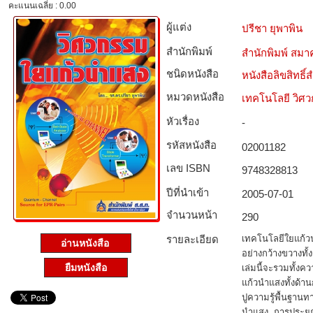
คะแนนเฉลี่ย : 0.00
ผู้แต่ง
ปรีชา ยุพาพิน
สำนักพิมพ์
สำนักพิมพ์ สมาค
ชนิดหนังสือ­
หนังสือลิขสิทธิ์
หมวดหนังสือ­
เทคโนโลยี วิศ
หัวเรื่อง
-
รหัสหนังสือ­
02001182
เลข ISBN
9748328813
ปีที่นำเข้า
2005-07-01
จำนวนหน้า
290
รายละเอียด
เทคโนโลยีใยแก้ว
อ่านหนังสือ
อย่างกว้างขวางทั้
ยืมหนังสือ
เล่มนี้จะรวมทั้ง
แก้วนำแสงทั้งด้า
ปูความรู้พื้นฐาน
นำแสง การประยุก