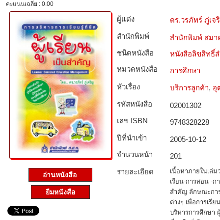
คะแนนเฉลี่ย : 0.00
ผู้แต่ง
ดร.วรภัทร์ ภู่เจ
สำนักพิมพ์
สำนักพิมพ์ สมาค
ชนิดหนังสือ­
หนังสือลิขสิทธิ์
หมวดหนังสือ­
การศึกษา
หัวเรื่อง
บริการลูกค้า
,
อุ
รหัสหนังสือ­
02001302
เลข ISBN
9748328228
ปีที่นำเข้า
2005-10-12
จำนวนหน้า
201
รายละเอียด
เนื้อหาภายในเล่มว
อ่านหนังสือ
เรียน-การสอน -การว
ยืมหนังสือ
สำคัญ ลักษณะการ
ต่างๆ เพื่อการเรีย
บริหารการศึกษา ผู้