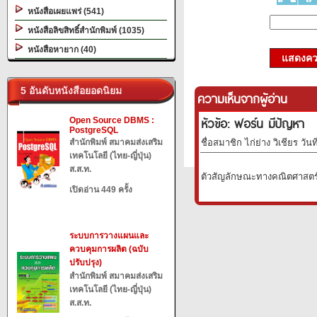
หนังสือเผยแพร่ (541)
หนังสือลิขสิทธิ์สำนักพิมพ์ (1035)
หนังสือหายาก (40)
แสดงควา
5 อันดับหนังสือยอดนิยม
ความเห็นจากผู้อ่าน
หัวข้อ: ฟอร์น มีปัญหา
Open Source DBMS :
PostgreSQL
สำนักพิมพ์ สมาคมส่งเสริม
ชื่อสมาชิก ไก่ย่าง วิเชียร วัน
เทคโนโลยี (ไทย-ญี่ปุ่น)
ส.ส.ท.
ตัวสัญลักษณะทางคณิตศาสตร์บา
เปิดอ่าน 449 ครั้ง
ระบบการวางแผนและ
ควบคุมการผลิต (ฉบับ
ปรับปรุง)
สำนักพิมพ์ สมาคมส่งเสริม
เทคโนโลยี (ไทย-ญี่ปุ่น)
ส.ส.ท.