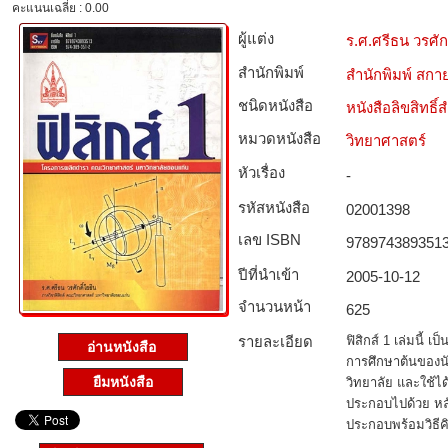
คะแนนเฉลี่ย : 0.00
ผู้แต่ง
ร.ศ.ศรีธน วรศัก
สำนักพิมพ์
สำนักพิมพ์ สกาย
ชนิดหนังสือ­
หนังสือลิขสิทธิ์
หมวดหนังสือ­
วิทยาศาสตร์
หัวเรื่อง
-
รหัสหนังสือ­
02001398
เลข ISBN
978974389351
ปีที่นำเข้า
2005-10-12
จำนวนหน้า
625
รายละเอียด
ฟิสิกส์ 1 เล่มนี้
อ่านหนังสือ
การศึกษาต้นของนัก
ยืมหนังสือ
วิทยาลัย และใช้ได
ประกอบไปด้วย หลั
ประกอบพร้อมวิธีค