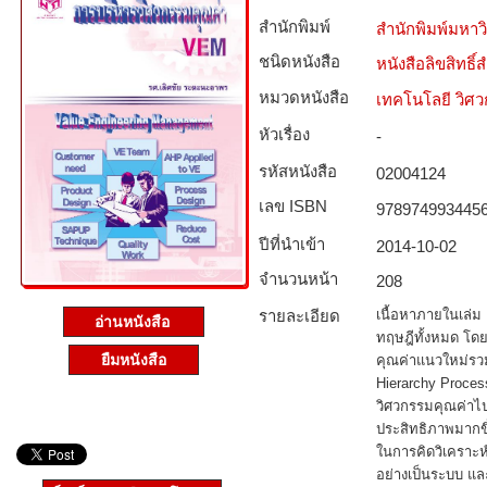
สำนักพิมพ์
สำนักพิมพ์มหา
ชนิดหนังสือ­
หนังสือลิขสิทธิ์
หมวดหนังสือ­
เทคโนโลยี วิศ
หัวเรื่อง
-
รหัสหนังสือ­
02004124
เลข ISBN
978974993445
ปีที่นำเข้า
2014-10-02
จำนวนหน้า
208
รายละเอียด
เนื้อหาภายในเล่ม แ
อ่านหนังสือ
ทฤษฎีทั้งหมด โดย
ยืมหนังสือ
คุณค่าแนวใหม่รวม
Hierarchy Proces
วิศวกรรมคุณค่าไป
ประสิทธิภาพมากขึ้น
ในการคิดวิเคราะ
อย่างเป็นระบบ แล