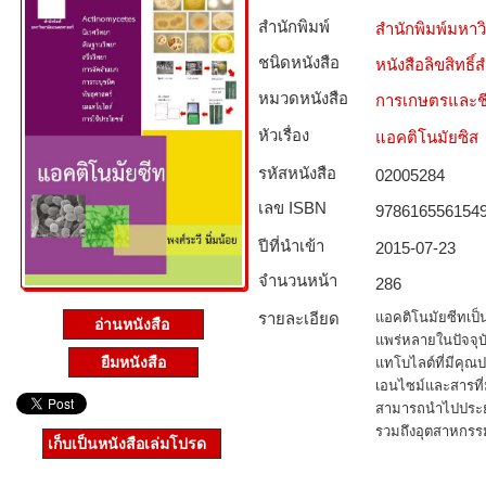
สำนักพิมพ์
สำนักพิมพ์มหา
ชนิดหนังสือ­
หนังสือลิขสิทธิ์
หมวดหนังสือ­
การเกษตรและชี
หัวเรื่อง
แอคติโนมัยซิส
รหัสหนังสือ­
02005284
เลข ISBN
978616556154
ปีที่นำเข้า
2015-07-23
จำนวนหน้า
286
รายละเอียด
แอคติโนมัยซีทเป็น
อ่านหนังสือ
แพร่หลายในปัจจุบ
ยืมหนังสือ
แทโบไลต์ที่มีคุณ
เอนไซม์และสารที่ม
สามารถนำไปประยุ
รวมถึงอุตสาหกรร
เก็บเป็นหนังสือเล่มโปรด