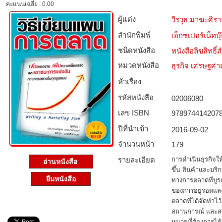
คะแนนเฉลี่ย : 0.00
ผู้แต่ง
วีรวุธ มาฆะศิร
สำนักพิมพ์
เอ็กซเปอร์เน็ทบุ๊
ชนิดหนังสือ­
หนังสือลิขสิทธิ์
หมวดหนังสือ­
ธุรกิจ เศรษฐศ
หัวเรื่อง
รหัสหนังสือ­
02006080
เลข ISBN
978974414207
ปีที่นำเข้า
2016-09-02
จำนวนหน้า
179
รายละเอียด
การดำเนินธุรกิจให
อ่านหนังสือ
ขึ้น สินค้าและบริ
ยืมหนังสือ
ทางการตลาดที่บูร
ของการอยู่รอดและ
ตลาดที่ได้จัดทำไว
สถานการณ์ และสา
หมายที่ต้องการได้