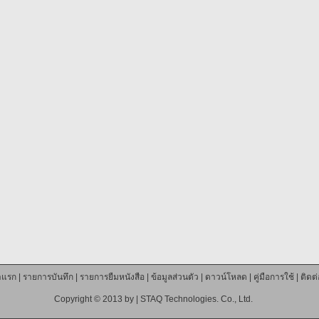
าแรก
|
รายการบันทึก
|
รายการยืมหนังสือ
|
ข้อมูลส่วนตัว
|
ดาวน์โหลด
|
คู่มือการใช้
|
ติดต
Copyright © 2013 by |
STAQ Technologies. Co., Ltd.