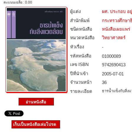
คะแนนเฉลี่ย : 0.00
ผู้แต่ง
ผศ. ประกอบ อย
สำนักพิมพ์
กระทรวงศึกษาธ
ชนิดหนังสือ­
หนังสือเผยแพร่
หมวดหนังสือ­
วิทยาศาสตร์
หัวเรื่อง
-
รหัสหนังสือ­
01000089
เลข ISBN
9742690413
ปีที่นำเข้า
2005-07-01
จำนวนหน้า
36
รายละเอียด
ธารน้ำแข็งกับสิ่ง
เก็บเป็นหนังสือเล่มโปรด