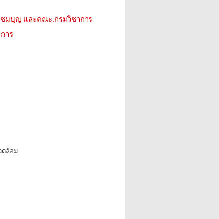
ู่ชมบุญ และคณะ,กรมวิชาการ
ิการ
แวดล้อม