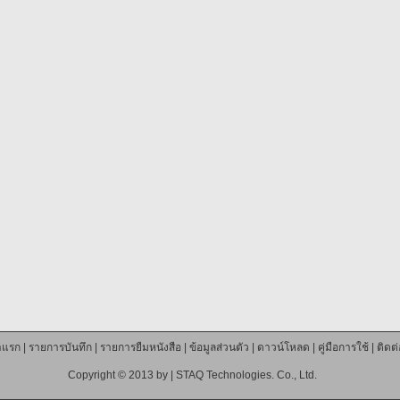
าแรก
|
รายการบันทึก
|
รายการยืมหนังสือ
|
ข้อมูลส่วนตัว
|
ดาวน์โหลด
|
คู่มือการใช้
|
ติดต
Copyright © 2013 by |
STAQ Technologies. Co., Ltd.