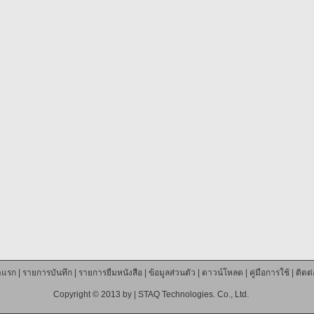
าแรก
|
รายการบันทึก
|
รายการยืมหนังสือ
|
ข้อมูลส่วนตัว
|
ดาวน์โหลด
|
คู่มือการใช้
|
ติดต
Copyright © 2013 by |
STAQ Technologies. Co., Ltd.