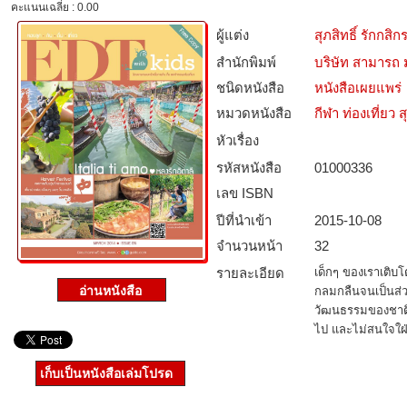
คะแนนเฉลี่ย : 0.00
ผู้แต่ง
สุภสิทธิ์ รักกส
สำนักพิมพ์
บริษัท สามารถ ม
ชนิดหนังสือ­
หนังสือเผยแพร่
หมวดหนังสือ­
กีฬา ท่องเที่ย
หัวเรื่อง
รหัสหนังสือ­
01000336
เลข ISBN
ปีที่นำเข้า
2015-10-08
จำนวนหน้า
32
รายละเอียด
เด็กๆ ของเราเติบ
กลมกลืนจนเป็นส่ว
วัฒนธรรมของชาติอื่
ไป และไม่สนใจใฝ่เ
เก็บเป็นหนังสือเล่มโปรด