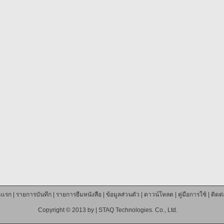
าแรก
|
รายการบันทึก
|
รายการยืมหนังสือ
|
ข้อมูลส่วนตัว
|
ดาวน์โหลด
|
คู่มือการใช้
|
ติดต
Copyright © 2013 by |
STAQ Technologies. Co., Ltd.