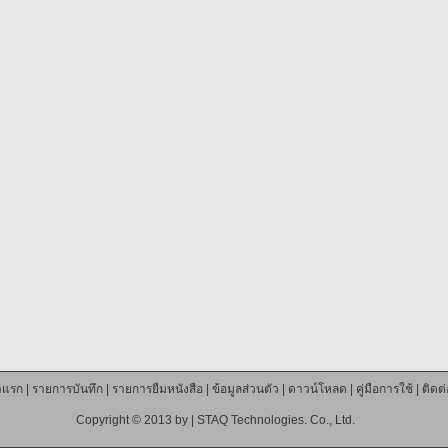
าแรก
|
รายการบันทึก
|
รายการยืมหนังสือ
|
ข้อมูลส่วนตัว
|
ดาวน์โหลด
|
คู่มือการใช้
|
ติดต
Copyright © 2013 by |
STAQ Technologies. Co., Ltd.