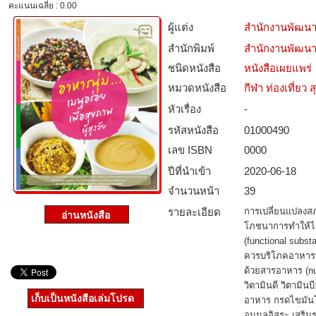
คะแนนเฉลี่ย : 0.00
ผู้แต่ง
สำนักงานพัฒนา
สำนักพิมพ์
สำนักงานพัฒนา
ชนิดหนังสือ­
หนังสือเผยแพร่
หมวดหนังสือ­
กีฬา ท่องเที่ย
หัวเรื่อง
-
รหัสหนังสือ­
01000490
เลข ISBN
0000
ปีที่นำเข้า
2020-06-18
จำนวนหน้า
39
รายละเอียด
การเปลี่ยนแปลงสภ
โภชนาการทำให้ได
(functional substa
ควรบริโภคอาหารท
ด้วยสารอาหาร (nut
วิตามินดี วิตามิน
เก็บเป็นหนังสือเล่มโปรด
อาหาร กรดไขมันโอ
อนุมูลอิสระ เสริ