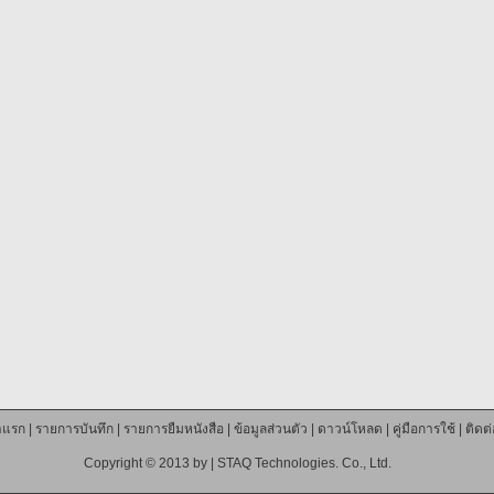
าแรก
|
รายการบันทึก
|
รายการยืมหนังสือ
|
ข้อมูลส่วนตัว
|
ดาวน์โหลด
|
คู่มือการใช้
|
ติดต
Copyright © 2013 by |
STAQ Technologies. Co., Ltd.