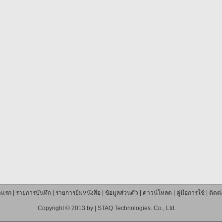
าแรก
|
รายการบันทึก
|
รายการยืมหนังสือ
|
ข้อมูลส่วนตัว
|
ดาวน์โหลด
|
คู่มือการใช้
|
ติดต
Copyright © 2013 by |
STAQ Technologies. Co., Ltd.