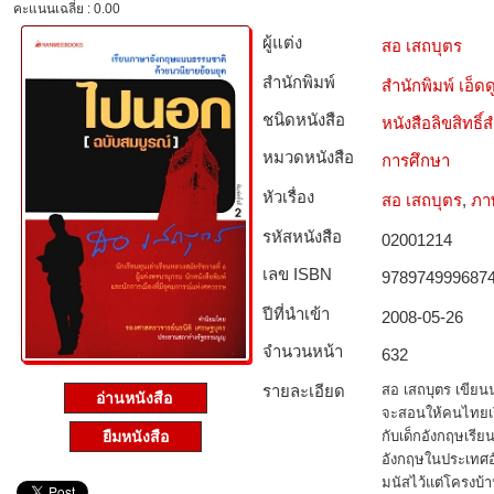
คะแนนเฉลี่ย : 0.00
ผู้แต่ง
สอ เสถบุตร
สำนักพิมพ์
สำนักพิมพ์ เอ็ดดู
ชนิดหนังสือ­
หนังสือลิขสิทธิ์
หมวดหนังสือ­
การศึกษา
หัวเรื่อง
สอ เสถบุตร
,
ภา
รหัสหนังสือ­
02001214
เลข ISBN
978974999687
ปีที่นำเข้า
2008-05-26
จำนวนหน้า
632
รายละเอียด
สอ เสถบุตร เขียนน
อ่านหนังสือ
จะสอนให้คนไทยเร
กับเด็กอังกฤษเรี
ยืมหนังสือ
อังกฤษในประเทศอ
มนัสไว้แต่โครงบ้าน