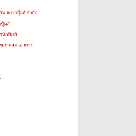
ษัท สกายบุ๊กส์ จำกัด
บุ๊คส์
สำนักพิมพ์
ว สุขภาพและอาหาร
3