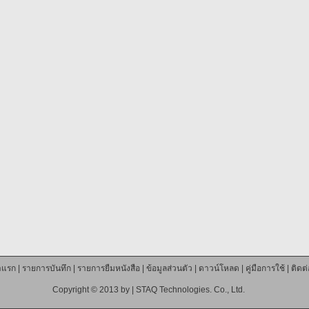
าแรก
|
รายการบันทึก
|
รายการยืมหนังสือ
|
ข้อมูลส่วนตัว
|
ดาวน์โหลด
|
คู่มือการใช้
|
ติดต
Copyright © 2013 by |
STAQ Technologies. Co., Ltd.