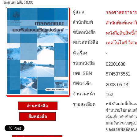
คะแนนเฉลี่ย : 0.00
ผู้แต่ง
รองศาสตราจารย์
สำนักพิมพ์
สำนักพิมพ์มหา
ชนิดหนังสือ­
หนังสือลิขสิทธิ์
หมวดหนังสือ­
เทคโนโลยี วิศ
หัวเรื่อง
-
รหัสหนังสือ­
02001688
เลข ISBN
9745375551
ปีที่นำเข้า
2008-05-14
จำนวนหน้า
162
รายละเอียด
หนังสือเล่มนี้เป็
อ่านหนังสือ
จำหน่ายไปก่อนแล้ว
ยืมหนังสือ
เน้นเกี่ยวกับข้
ผสมร้อนระบบซูเปอ
ของแอสฟัลต์คอนก