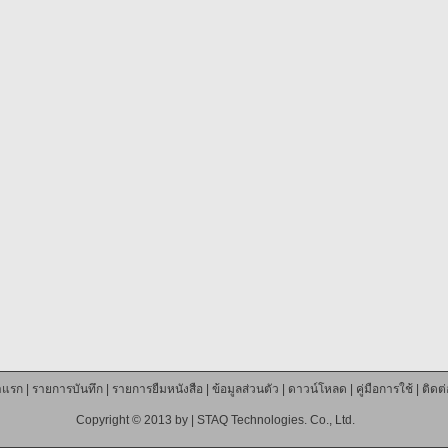
าแรก
|
รายการบันทึก
|
รายการยืมหนังสือ
|
ข้อมูลส่วนตัว
|
ดาวน์โหลด
|
คู่มือการใช้
|
ติดต
Copyright © 2013 by |
STAQ Technologies. Co., Ltd.