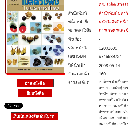
ดร. รังสิต สุว
สำนักพิมพ์
สำนักพิมพ์มหา
ชนิดหนังสือ­
หนังสือลิขสิทธิ์
หมวดหนังสือ­
การเกษตรและชี
หัวเรื่อง
-
รหัสหนังสือ­
02001695
เลข ISBN
9745539724
ปีที่นำเข้า
2008-05-14
จำนวนหน้า
160
รายละเอียด
เมล็ดวัชพืชเป็นส่
อ่านหนังสือ
ส่วนขยายพันธุ์ ห
ยืมหนังสือ
วัชพืชแล้วจะสา
การปนเปื้อนไปกับเ
ทางการเกษตรได้ น
สำรวจชนิดและจำนว
เก็บเป็นหนังสือเล่มโปรด
เพื่อคาดคะเนถึงผล
จัดการได้อย่างมีป