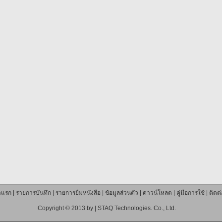
าแรก
|
รายการบันทึก
|
รายการยืมหนังสือ
|
ข้อมูลส่วนตัว
|
ดาวน์โหลด
|
คู่มือการใช้
|
ติดต
Copyright © 2013 by |
STAQ Technologies. Co., Ltd.