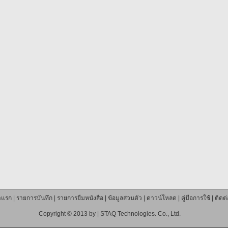
าแรก
|
รายการบันทึก
|
รายการยืมหนังสือ
|
ข้อมูลส่วนตัว
|
ดาวน์โหลด
|
คู่มือการใช้
|
ติดต
Copyright © 2013 by |
STAQ Technologies. Co., Ltd.