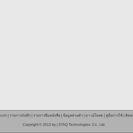
าแรก
|
รายการบันทึก
|
รายการยืมหนังสือ
|
ข้อมูลส่วนตัว
|
ดาวน์โหลด
|
คู่มือการใช้
|
ติดต
Copyright © 2013 by |
STAQ Technologies. Co., Ltd.