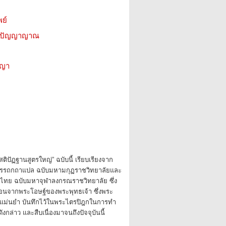
ย์
ีน ปัญญาญาณ
ชญา
สติปัฏฐานสูตรใหญ่” ฉบับนี้ เรียบเรียงจาก
รรถกถาแปล ฉบับมหามกุฏราชวิทยาลัยและ
ทย ฉบับมหาจุฬาลงกรณราชวิทยาลัย ซึ่ง
นจากพระโอษฐ์ของพระพุทธเจ้า ซึ่งพระ
งแม่นยำ บันทึกไว้ในพระไตรปิฎกในการทำ
งกล่าว และสืบเนื่องมาจนถึงปัจจุบันนี้