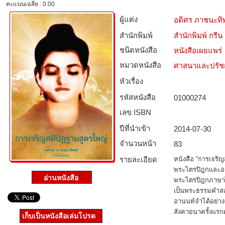
คะแนนเฉลี่ย : 0.00
ผู้แต่ง
อดิศร ภาชนะทิพ
สำนักพิมพ์
สำนักพิมพ์ กร
ชนิดหนังสือ­
หนังสือเผยแพร่
หมวดหนังสือ­
ศาสนาและปรั
หัวเรื่อง
รหัสหนังสือ­
01000274
เลข ISBN
ปีที่นำเข้า
2014-07-30
จำนวนหน้า
83
รายละเอียด
หนังสือ “การเจริญ
พระไตรปิฎกและอ
พระไตรปิฎกภาษาไ
เป็นพระธรรมคำสอ
อานนท์จำได้อย่า
สังคายนาครั้งแรกดั
เก็บเป็นหนังสือเล่มโปรด