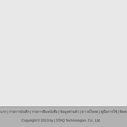
าแรก
|
รายการบันทึก
|
รายการยืมหนังสือ
|
ข้อมูลส่วนตัว
|
ดาวน์โหลด
|
คู่มือการใช้
|
ติดต
Copyright © 2013 by |
STAQ Technologies. Co., Ltd.