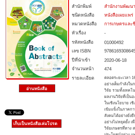
สำนักพิมพ์
สำนักงานพัฒนา
ชนิดหนังสือ­
หนังสือเผยแพร่
หมวดหนังสือ­
การเกษตรและชี
หัวเรื่อง
-
รหัสหนังสือ­
01000492
เลข ISBN
978616930864
ปีที่นำเข้า
2020-06-18
จำนวนหน้า
474
รายละเอียด
ตลอดระยะเวลา 16 
อย่างเต็มกำลังใ
วิจัย รวมทั้งเทค
ผลงานวิจัยที่เป็
ในเชิงนโยบาย เชิ
เข้มแข็งในภาคกา
สังคมได้อย่างยั่งย
อย่างไม่หยุดยั้ง 
เก็บเป็นหนังสือเล่มโปรด
วิจัยเกษตรที่ทาง ส
ประโยชน์อย่าง แพ