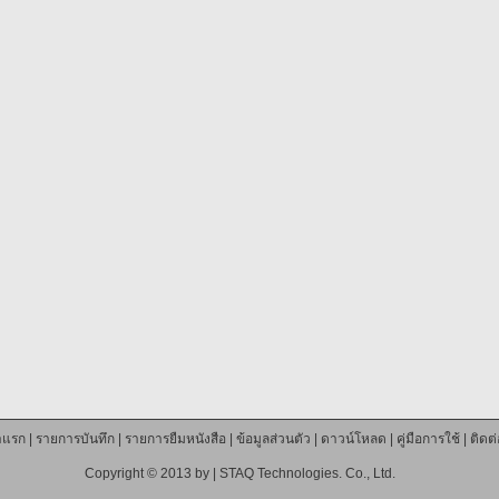
าแรก
|
รายการบันทึก
|
รายการยืมหนังสือ
|
ข้อมูลส่วนตัว
|
ดาวน์โหลด
|
คู่มือการใช้
|
ติดต
Copyright © 2013 by |
STAQ Technologies. Co., Ltd.