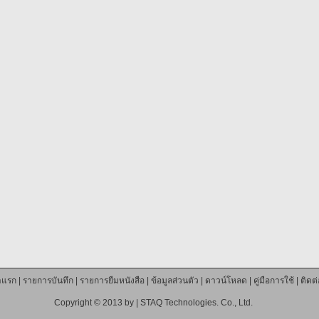
าแรก
|
รายการบันทึก
|
รายการยืมหนังสือ
|
ข้อมูลส่วนตัว
|
ดาวน์โหลด
|
คู่มือการใช้
|
ติดต
Copyright © 2013 by |
STAQ Technologies. Co., Ltd.