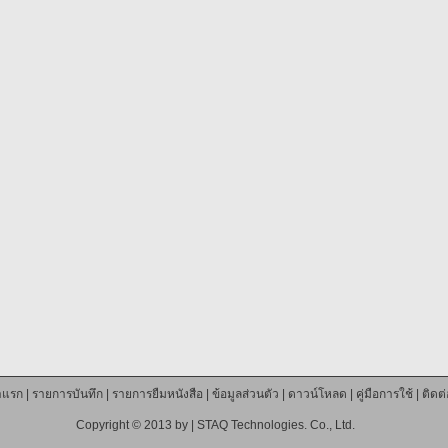
าแรก
|
รายการบันทึก
|
รายการยืมหนังสือ
|
ข้อมูลส่วนตัว
|
ดาวน์โหลด
|
คู่มือการใช้
|
ติดต
Copyright © 2013 by |
STAQ Technologies. Co., Ltd.