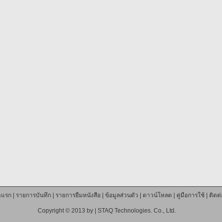
าแรก
|
รายการบันทึก
|
รายการยืมหนังสือ
|
ข้อมูลส่วนตัว
|
ดาวน์โหลด
|
คู่มือการใช้
|
ติดต
Copyright © 2013 by |
STAQ Technologies. Co., Ltd.