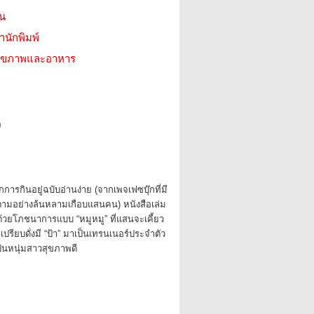
ชน
สำนักพิมพ์
ว สุขภาพและอาหาร
0
กการกินอยู่ฉบับอ่านง่าย (จากเพจเฟซบุ๊กที่มี
ามอย่างล้นหลามเกือบแสนคน) หนังสือเล่ม
ด้วยโภชนาการแบบ “หมูหมู” ที่แสนจะเคี้ยว
เปรียบดั่งมี “ป้า” มาเป็นเทรนเนอร์ประจำตัว
ป็นหนุ่มสาวสุขภาพดี