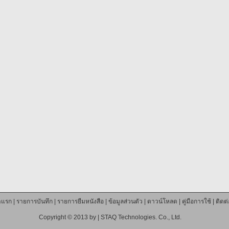
าแรก
|
รายการบันทึก
|
รายการยืมหนังสือ
|
ข้อมูลส่วนตัว
|
ดาวน์โหลด
|
คู่มือการใช้
|
ติดต
Copyright © 2013 by |
STAQ Technologies. Co., Ltd.