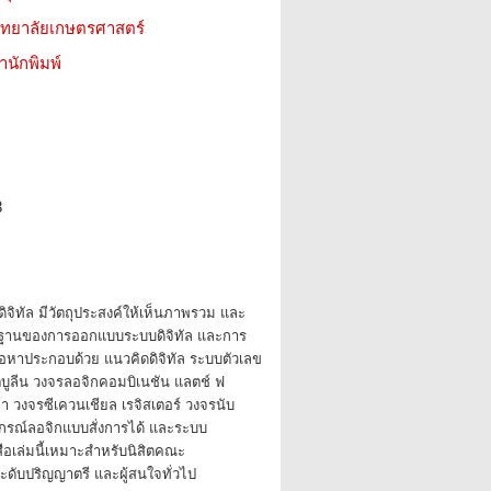
วิทยาลัยเกษตรศาสตร์
สำนักพิมพ์
8
ิทัล มีวัตถุประสงค์ให้เห็นภาพรวม และ
้นฐานของการออกแบบระบบดิจิทัล และการ
ื้อหาประกอบด้วย แนวคิดดิจิทัล ระบบตัวเลข
บูลีน วงจรลอจิกคอมบิเนชัน แลตช์ ฟ
า วงจรซีเควนเชียล เรจิสเตอร์ วงจรนับ
กรณ์ลอจิกแบบสั่งการได้ และระบบ
สือเล่มนี้เหมาะสำหรับนิสิตคณะ
ะดับปริญญาตรี และผู้สนใจทั่วไป