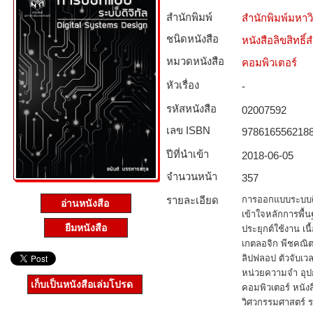
สำนักพิมพ์
สำนักพิมพ์มหา
ชนิดหนังสือ­
หนังสือลิขสิทธิ์
หมวดหนังสือ­
คอมพิวเตอร์
หัวเรื่อง
-
รหัสหนังสือ­
02007592
เลข ISBN
978616556218
ปีที่นำเข้า
2018-06-05
จำนวนหน้า
357
รายละเอียด
การออกแบบระบบดิจ
อ่านหนังสือ
เข้าใจหลักการพื
ยืมหนังสือ
ประยุกต์ใช้งาน เน
เกตลอจิก พีชคณิต
ลิปฟลอป ตัวจับเวล
หน่วยความจำ อุป
เก็บเป็นหนังสือเล่มโปรด
คอมพิวเตอร์ หนัง
วิศวกรรมศาสตร์ ร