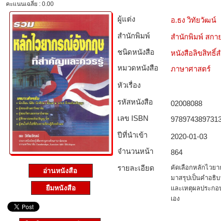
คะแนนเฉลี่ย : 0.00
ผู้แต่ง
อ.ธง วิทัยวัฒน์
สำนักพิมพ์
สำนักพิมพ์ สกาย
ชนิดหนังสือ­
หนังสือลิขสิทธิ์
หมวดหนังสือ­
ภาษาศาสตร์
หัวเรื่อง
รหัสหนังสือ­
02008088
เลข ISBN
978974389731
ปีที่นำเข้า
2020-01-03
จำนวนหน้า
864
รายละเอียด
คัดเลือกหลักไวยา
อ่านหนังสือ
มาสรุปเป็นคำอธิบ
ยืมหนังสือ
และเหตุผลประกอบ 
เอง