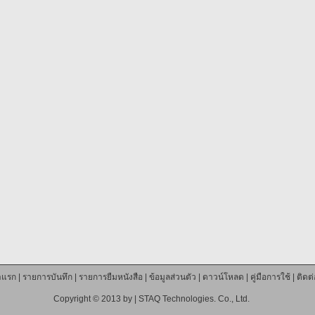
าแรก
|
รายการบันทึก
|
รายการยืมหนังสือ
|
ข้อมูลส่วนตัว
|
ดาวน์โหลด
|
คู่มือการใช้
|
ติดต
Copyright © 2013 by |
STAQ Technologies. Co., Ltd.