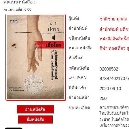
คะแนนหนังสือ :
คะแนนเฉลี่ย : 0.00
ผู้แต่ง
ชาติชาย มุกสง
สำนักพิมพ์
สำนักพิมพ์ มติ
ชนิดหนังสือ­
หนังสือลิขสิทธิ์
หมวดหนังสือ­
กีฬา ท่องเที่ย
หัวเรื่อง
-
รหัสหนังสือ­
02008582
เลข ISBN
978974021707
ปีที่นำเข้า
2020-06-10
จำนวนหน้า
250
รายละเอียด
ฉายภาพประวัติศา
อ่านหนังสือ
ไทยที่ปรับเปลี่ยน
ยืมหนังสือ
ระบาด ในอดีตโรคร
เกรี้ยวกราดทำของ