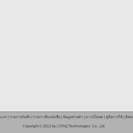
าแรก
|
รายการบันทึก
|
รายการยืมหนังสือ
|
ข้อมูลส่วนตัว
|
ดาวน์โหลด
|
คู่มือการใช้
|
ติดต
Copyright © 2013 by |
STAQ Technologies. Co., Ltd.