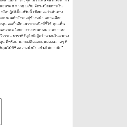
เงิน และ การลงทุน เพราะสิ่งเหล่านี้จะนำมา
นอนาคต หากคุณเริ่ม จัดระเบียบการเงิน
ือปฏิบัติตั้งแต่วันนี้ เชื่อเถอะว่าเส้นทาง
ตของคุณกำลังรออยู่ข้างหน้า ฉลาดเลือก
น จะเป็นอีกแนวทางหนึ่งที่ชี้ให้ คุณเห็น
ขในอนาคต โดยการรวบรวมบทความจากคอ
ุณวิวรรณ ธาราหิรัญโชติ ผู้คร่ำหวอดในแวดวง
ุน ที่พร้อม มอบแง่คิดและมุมมองฉลาดๆ ที่
้คุณได้พิชิตความมั่งคั่ง อย่างไม่ยากนัก"