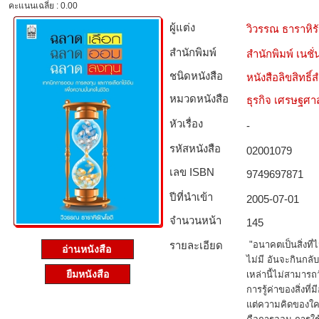
คะแนนเฉลี่ย : 0.00
ผู้แต่ง
วิวรรณ ธาราหิร
สำนักพิมพ์
สำนักพิมพ์ เนชั่น
ชนิดหนังสือ­
หนังสือลิขสิทธิ์
หมวดหนังสือ­
ธุรกิจ เศรษฐศ
หัวเรื่อง
-
รหัสหนังสือ­
02001079
เลข ISBN
9749697871
ปีที่นำเข้า
2005-07-01
จำนวนหน้า
145
รายละเอียด
"อนาคตเป็นสิ่งที
อ่านหนังสือ
ไม่มี อันจะกินกลั
ยืมหนังสือ
เหล่านี้ไม่สามารถว
การรู้ค่าของสิ่งที่
แต่ความคิดของใคร ส