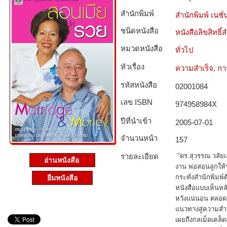
สำนักพิมพ์
สำนักพิมพ์ เนชั่น
ชนิดหนังสือ­
หนังสือลิขสิทธิ์
หมวดหนังสือ­
ทั่วไป
หัวเรื่อง
ความสำเร็จ
,
กา
รหัสหนังสือ­
02001084
เลข ISBN
974958984X
ปีที่นำเข้า
2005-07-01
จำนวนหน้า
157
รายละเอียด
"ดร.สุวรรณ วลัยเส
อ่านหนังสือ
งาน พ่อสอนลูกให้ร
กระทั่งสำนักพิมพ
ยืมหนังสือ
หนังสือแบบเห็นหลัง
หวังแน่นอน ตลอด 3
แนวทางสู่ความสำ
เผยถึงกลเม็ดเคล็ด