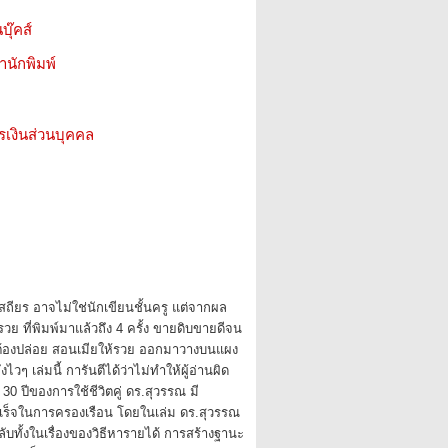
บุ๊คส์
สำนักพิมพ์
รเงินส่วนบุคคล
ถียร อาจไม่ใช่นักเขียนชั้นครู แต่จากผล
วย ที่พิมพ์มาแล้วถึง 4 ครั้ง ขายดิบขายดีจน
์ต้องปล่อย สอนเมียให้รวย ออกมาวางบนแผง
ไวๆ เล่มนี้ การันตีได้ว่าไม่ทำให้ผู้อ่านผิด
0 ปีของการใช้ชีวิตคู่ ดร.สุวรรณ มี
เร็จในการครองเรือน โดยในเล่ม ดร.สุวรรณ
ลับทั้งในเรื่องของวิธีหารายได้ การสร้างฐานะ