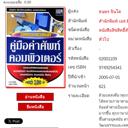
คะแนนเฉลี่ย : 0.00
ผู้แต่ง
ธนพร จินโต
สำนักพิมพ์
สำนักพิมพ์ เอส.พี
ชนิดหนังสือ­
หนังสือลิขสิทธิ์
หมวดหนังสือ­
ทั่วไป
หัวเรื่อง
-
รหัสหนังสือ­
02001109
เลข ISBN
9749254341
ปีที่นำเข้า
2005-07-01
จำนวนหน้า
621
รายละเอียด
ด้วยแหล่งที่มาทุ
อ่านหนังสือ
ได้หลายภาษาตามเ
ยืมหนังสือ
ถ้อยคำต่างเป็นแหล
มากขึ้น ทุกภาษาเ
ขึ้นตามยุคสมัย 
วัฒนธรรมและเทค