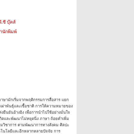
.ซี บุ๊คส์
สำนักพิมพ์
กภาษามักเริ่มจากพฤติกรรมการสื่อสาร แยก
ผ่าพันธุ์และเชื้อชาติ การให้ความหมายของ
่งยืนยันอ้างอิง เพื่อการนำไปใช้อย่างมั่นใจ
กิดและพัฒนาไม่หยุดนิ่ง ภาษา ถ้อยคำเพิ่ม
ตามวิชาการ ตามพัฒนาการทางสังคม ศิลปะ
โนโลยีและอีกหลากหลายปัจจัย การ