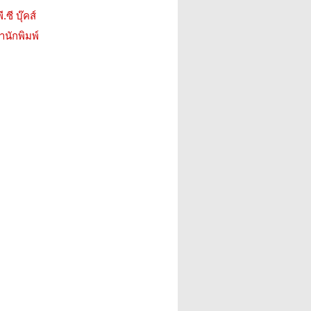
.ซี บุ๊คส์
สำนักพิมพ์