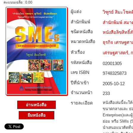
คะแนนเฉลี่ย : 0.00
ผู้แต่ง
วิฑูรย์ สิมะโชคด
สำนักพิมพ์
สำนักพิมพ์ สมาค
ชนิดหนังสือ­
หนังสือลิขสิทธิ์
หมวดหนังสือ­
ธุรกิจ เศรษฐศ
หัวเรื่อง
เศรษฐศาสตร์
,
ก
รหัสหนังสือ­
02001305
เลข ISBN
9748325873
ปีที่นำเข้า
2005-10-12
จำนวนหน้า
233
รายละเอียด
หนังสือเล่มนี้จะให
อ่านหนังสือ
ขนาดกลางและ ย่อ
Enterprises)และ
ยืมหนังสือ
ย่อม หรือ SMIs (
นำเสนอแนวคิดที่น่