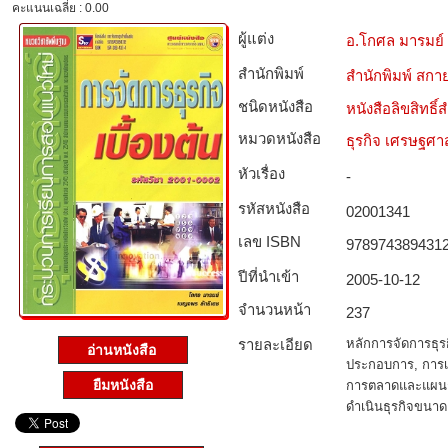
คะแนนเฉลี่ย : 0.00
ผู้แต่ง
อ.โกศล มารมย์
สำนักพิมพ์
สำนักพิมพ์ สกาย
ชนิดหนังสือ­
หนังสือลิขสิทธิ์
หมวดหนังสือ­
ธุรกิจ เศรษฐศ
หัวเรื่อง
-
รหัสหนังสือ­
02001341
เลข ISBN
978974389431
ปีที่นำเข้า
2005-10-12
จำนวนหน้า
237
รายละเอียด
หลักการจัดการธุ
อ่านหนังสือ
ประกอบการ, การเ
ยืมหนังสือ
การตลาดและแผน
ดำเนินธุรกิจขนาด