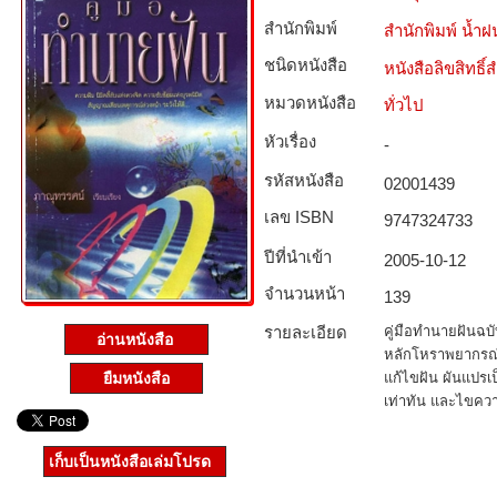
สำนักพิมพ์
สำนักพิมพ์ น้ำฝ
ชนิดหนังสือ­
หนังสือลิขสิทธิ์
หมวดหนังสือ­
ทั่วไป
หัวเรื่อง
-
รหัสหนังสือ­
02001439
เลข ISBN
9747324733
ปีที่นำเข้า
2005-10-12
จำนวนหน้า
139
รายละเอียด
คู่มือทำนายฝันฉบ
อ่านหนังสือ
หลักโหราพยากรณ์ 
ยืมหนังสือ
แก้ไขฝัน ผันแปรเป็
เท่าทัน และไขคว
เก็บเป็นหนังสือเล่มโปรด