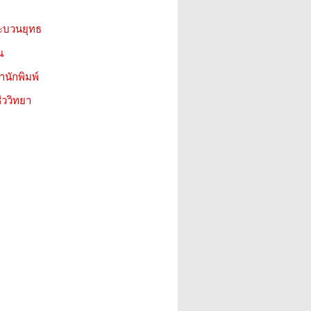
ะบวนยุทธ
น
สำนักพิมพ์
ววิทยา